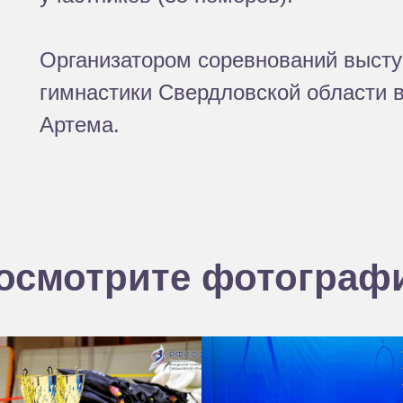
Организатором соревнований выст
гимнастики Свердловской области 
Артема.
осмотрите фотограф
Платформа
Подготовка
кадров
Судейский семинар
Новости