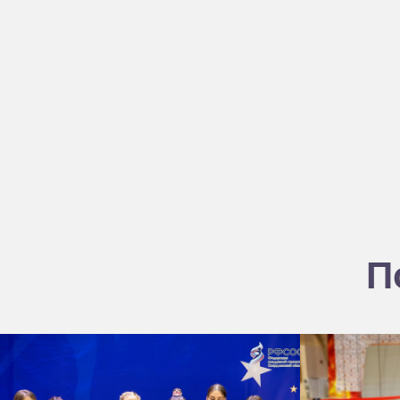
П
Летний кубок Небо
Региональные федерации
Главная
Контакты
Соревнования
О Федерации
Документы
Антидопинг