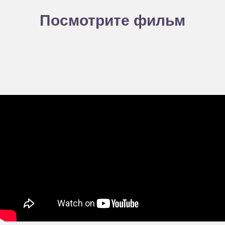
Посмотрите фильм
Летний кубок Небо
Главная
О Федерации
Антидопинг
Документы
Новости