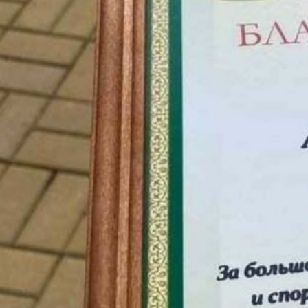
Летний кубок Небо
Региональные федерации
Главная
Контакты
Соревнования
О Федерации
Документы
Антидопинг
© Национальная Федерация Воздушной Гимнастики, 2026.