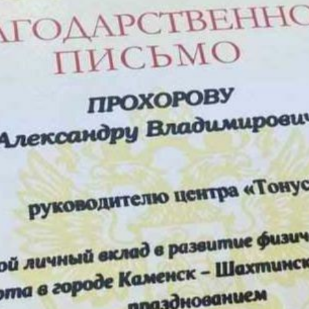
Платформа
Подготовка
кадров
Судейский семинар
Новости
Все права
Польз
Политика конфиденциальности
защищены