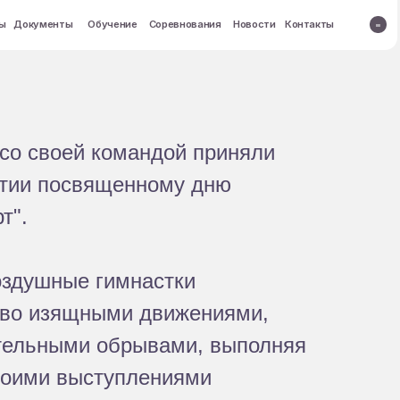
кты
 со своей командой приняли
ятии посвященному дню
т".
оздушные гимнастки
тво изящными движениями,
тельными обрывами, выполняя
своими выступлениями