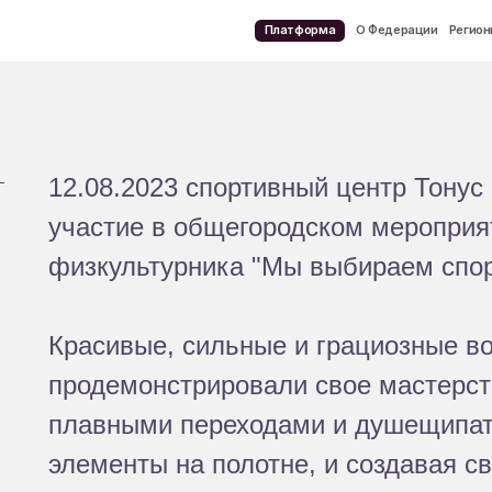
Платформа
О Федерации
Регионы
Документы
Обучение
Соревнования
Новости
Конта
12.08.2023 спортивный центр Тонус
участие в общегородском меропри
физкультурника "Мы выбираем спор
Красивые, сильные и грациозные в
продемонстрировали свое мастерс
плавными переходами и душещипа
элементы на полотне, и создавая 